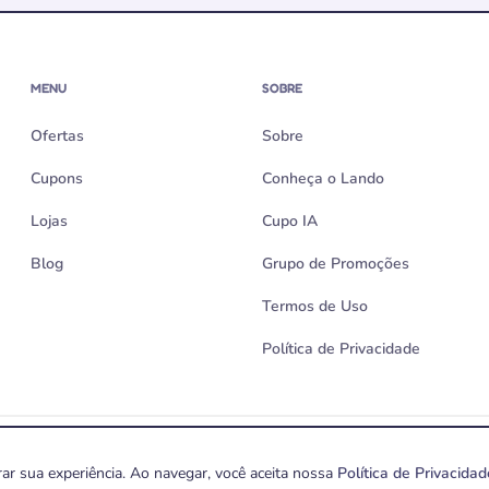
MENU
SOBRE
Ofertas
Sobre
Cupons
Conheça o Lando
Lojas
Cupo IA
Blog
Grupo de Promoções
Termos de Uso
Política de Privacidade
ossos links. Cupons e ofertas seguem as regras de cada loja e podem ser alterado
ar sua experiência. Ao navegar, você aceita nossa
Política de Privacidad
/0001-89 – Todos os direitos reservados.