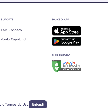
SUPORTE
BAIXE O APP
Fale Conosco
Ajuda Cupoland
SITE SEGURO
Verificação de site seguro no G
s, expirar ou não funcionar a qualquer momento.
e
e
Termos de Uso
.
Entendi