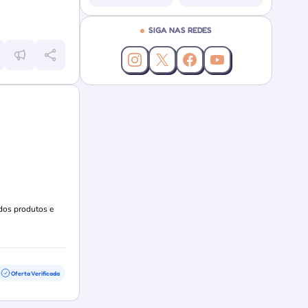
SIGA NAS REDES
Instagram da Cupoland
X (Twitter) da Cupoland
Facebook da Cupoland
YouTube da Cupol
 dos produtos e
Oferta Verificada