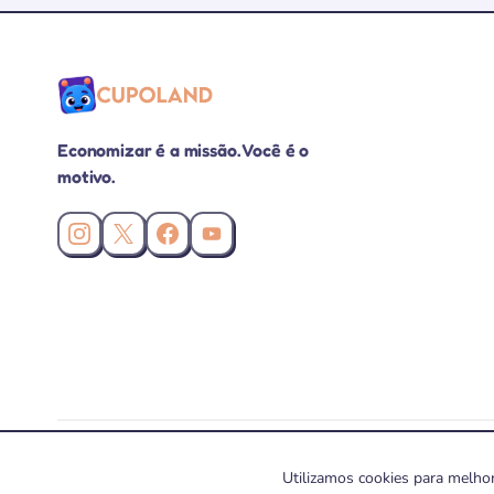
Economizar é a missão. Você é o
motivo.
Instagram da Cupoland
X (Twitter) da Cupoland
Facebook da Cupoland
Canal da Cupoland no YouTube
A Cupoland pode receber comissão pelas compras realizadas por meio de n
Utilizamos cookies para melhor
© 2026 Cupoland Veiculação e Divulgação Virtual Ltda – CNPJ 39.803.367