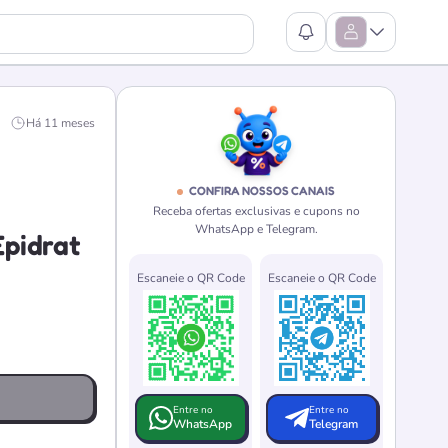
Ver Notificações
Abrir Menu
Há 11 meses
CONFIRA NOSSOS CANAIS
Receba ofertas exclusivas e cupons no
WhatsApp e Telegram.
Epidrat
Escaneie o QR Code
Escaneie o QR Code
Entre no
Entre no
WhatsApp
Telegram