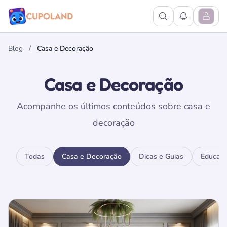
Ver Pesquisa
Ver Notific
Abrir M
Blog
/
Casa e Decoração
Casa e Decoração
Acompanhe os últimos conteúdos sobre casa e
decoração
Todas
Casa e Decoração
Dicas e Guias
Educaç